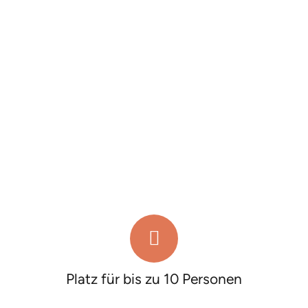
Als separater Bereich innerhalb des Campus
Community Centers bietet die Galerie eine
konzentrierte Arbeitsatmosphäre, perfekt für
produktive Sessions in kleiner Runde.
Am großen Tisch finden
bis zu zehn Personen
Platz für Workshops oder Seminare. Die Galerie
eignet sich besonders für Formate, bei denen
Austausch, Fokus und Flexibilität im Vordergrund
stehen.
Platz für bis zu 10 Personen