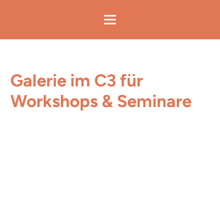
Galerie im C3 für
Workshops & Seminare
Raum für Workshops in Magdeburg
: Die
Galerie
im C3
ist der ideale Raum für
Workshops,
Seminare, Coachings und kleinere Meetings
im
persönlichen Rahmen.